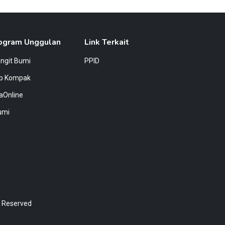
ogram Unggulan
Link Terkait
angit Bumi
PPID
ap Kompak
aOnline
umi
s Reserved